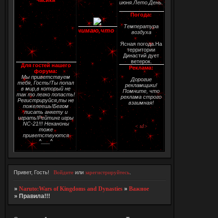
июня.Лето.День.
Погода:
Температура
главной странице!Я понимаю,что она красивая!(самой нравится)^
воздуха
Ясная погода.На
территории
Династий дует
ветерок.
Для гостей нашего
Реклама:
форума:
Мы приветствуем
Дорогие
тебя, Гость!Ты попал
рекламщики!
в мир,в который не
Помните, что
так то легко попасть!
реклама строго
Регистрируйся,ты не
взаимная!
пожелеешь!Бегом
писать анкету и
играть!Рейтинг игры
NC-21!!! Неканоны
< td>
тоже
приветствуются
^___^
Привет, Гость!
Войдите
или
зарегистрируйтесь
.
»
Naruto:Wars of Kingdoms and Dynasties
»
Важное
»
Правила!!!