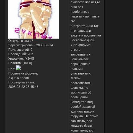
считаете что нет,то
еще раз
пробегитесь
глазками по пункту
"4".
6.Играйте!А не так
что,написали
анкету,и пропали на
несколько дней.
Откуда:
я знаю?
7.На форуме
Зарегистрирован
: 2008-06-14
строго
Приглашений:
0
Сообщений:
202
запрещается
Уважение:
[+3/-0]
невежливое
Позитив:
[+0/-0]
обращение с
новыми
Пол:
участниками.
Провел на форуме:
2 дня 0 часов
Любой
Последний визит:
пользователь
2008-08-22 23:45:48
форума, не
достигший 30
сообщений
находится под
особой защитой
администрации
форума. Не стоит
забывать, все
когда-то были
новичками, а от