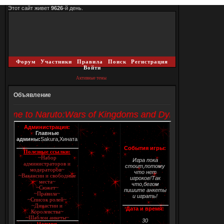
Этот сайт живет
9626
-й день.
Форум
Участники
Правила
Поиск
Регистрация
Войти
Активные темы
Объявление
ome to Naruto:Wars of Kingdoms and Dynasties!
Администрация:
Главные
админы:
Sakura,Хината
События игры:
Полезные ссылки:
~Набор
Игра пока
администраторов и
стоит,потому
модераторов~
что нет
~Вакансии и свободные
игроков!Так
места~
что,бегом
~Сюжет~
пишите анкеты
~Правила~
и играть!
~Список ролей~
~Династии и
Дата и время:
Королевства~
~Шаблон анкеты~
30
Часики