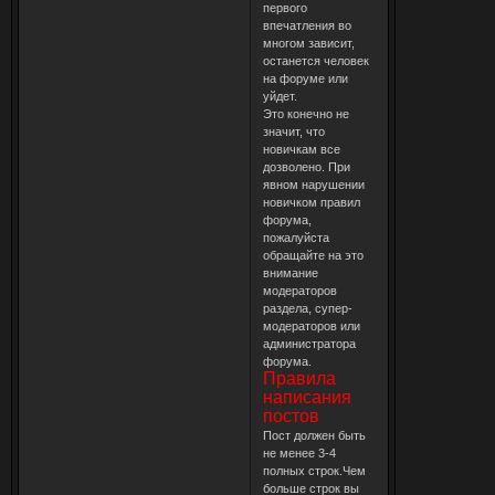
первого
впечатления во
многом зависит,
останется человек
на форуме или
уйдет.
Это конечно не
значит, что
новичкам все
дозволено. При
явном нарушении
новичком правил
форума,
пожалуйста
обращайте на это
внимание
модераторов
раздела, супер-
модераторов или
администратора
форума.
Правила
написания
постов
Пост должен быть
не менее 3-4
полных строк.Чем
больше строк вы