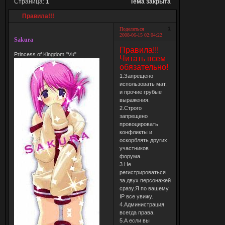
Страница:
1
Тема закрыта
Правила!!!
1
Поделиться
2008-06-15 02:04:22
Sakura
Правила!!!
Princess of Kingdom "Vu"
Читать всем
обязательно!
1.Запрещено
использовать мат,
и прочие грубые
выражения.
2.Строго
запрещено
провоцировать
конфликты и
оскорблять других
участников
форума.
3.Не
регистрироваться
за двух персонажей
сразу.Я по вашему
IP все увижу.
4.Администрация
всегда права.
5.А если вы