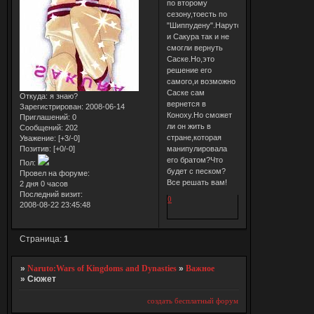
по второму
сезону,тоесть по
"Шиппудену".Наруто
и Сакура так и не
смогли вернуть
Саске.Но,это
решение его
самого,и возможно
Саске сам
Откуда:
я знаю?
вернется в
Зарегистрирован
: 2008-06-14
Коноху.Но сможет
Приглашений:
0
ли он жить в
Сообщений:
202
стране,которая
Уважение:
[+3/-0]
манипулировала
Позитив:
[+0/-0]
его братом?Что
Пол:
будет с песком?
Провел на форуме:
Все решать вам!
2 дня 0 часов
Последний визит:
0
2008-08-22 23:45:48
Страница:
1
»
Naruto:Wars of Kingdoms and Dynasties
»
Важное
»
Сюжет
создать бесплатный форум