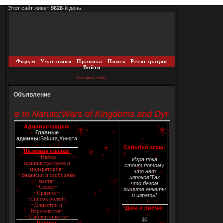
Этот сайт живет
9628
-й день.
Форум
Участники
Правила
Поиск
Регистрация
Войти
Активные темы
Объявление
ome to Naruto:Wars of Kingdoms and Dynasties!
Администрация:
Главные
админы:
Sakura,Хината
События игры:
Полезные ссылки:
~Набор
Игра пока
администраторов и
стоит,потому
модераторов~
что нет
~Вакансии и свободные
игроков!Так
места~
что,бегом
~Сюжет~
пишите анкеты
~Правила~
и играть!
~Список ролей~
~Династии и
Дата и время:
Королевства~
~Шаблон анкеты~
30
Часики