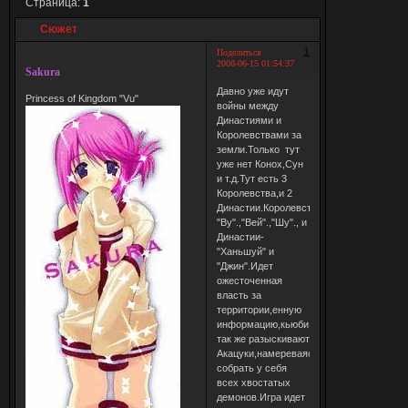
Страница:
1
Сюжет
1
Поделиться
2008-06-15 01:54:37
Sakura
Давно уже идут
Princess of Kingdom "Vu"
войны между
Династиями и
Королевствами за
земли.Только тут
уже нет Конох,Сун
и т.д.Тут есть 3
Королевства,и 2
Династии.Королевства-
"Ву".,"Вей".,"Шу"., и
Династии-
"Ханьшуй" и
"Джин".Идет
ожесточенная
власть за
территории,енную
информацию,кьюби
так же разыскивают
Акацуки,намереваясь
собрать у себя
всех хвостатых
демонов.Игра идет